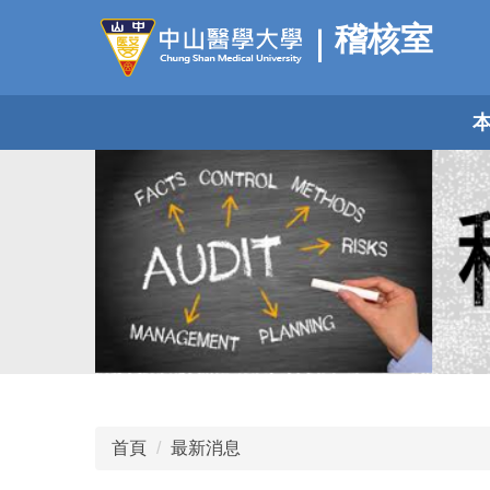
跳
稽核室
到
主
要
內
容
區
首頁
最新消息