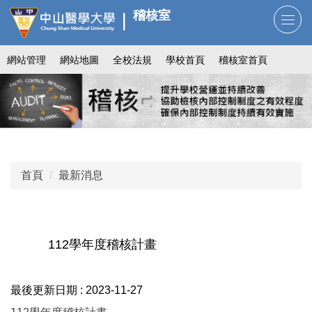
跳
稽核室
到
主
網站管理
網站地圖
全校法規
學校首頁
稽核室首頁
要
內
容
區
首頁
最新消息
112學年度稽核計畫
最後更新日期 :
2023-11-27